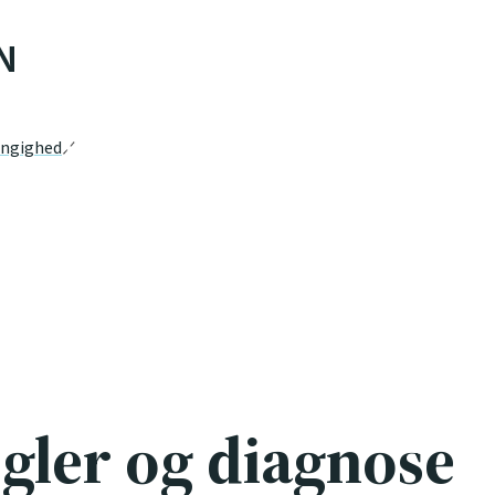
N
ngighed
gler og diagnose