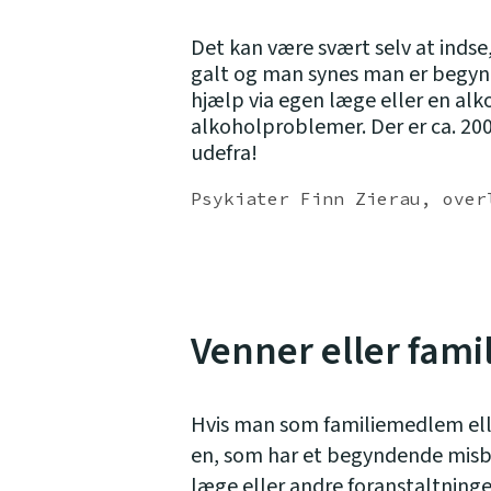
Det kan være svært selv at indse
galt og man synes man er begyndt
hjælp via egen læge eller en alk
alkoholproblemer. Der er ca. 200
udefra!
Psykiater Finn Zierau, over
Venner eller famil
Hvis man som familiemedlem elle
en, som har et begyndende misbr
læge eller andre foranstaltning