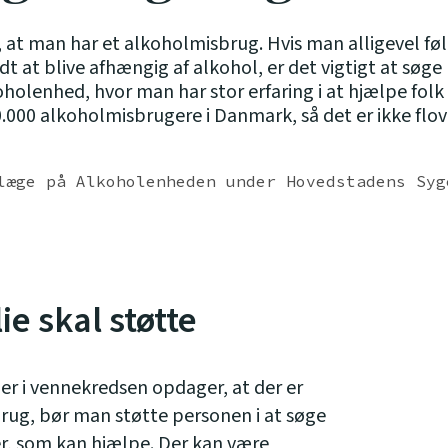
, at man har et alkoholmisbrug. Hvis man alligevel føl
 at blive afhængig af alkohol, er det vigtigt at søge
oholenhed, hvor man har stor erfaring i at hjælpe fol
.000 alkoholmisbrugere i Danmark, så det er ikke flov
læge på Alkoholenheden under Hovedstadens Syg
ie skal støtte
r i vennekredsen opdager, at der er
ug, bør man støtte personen i at søge
er, som kan hjælpe. Der kan være