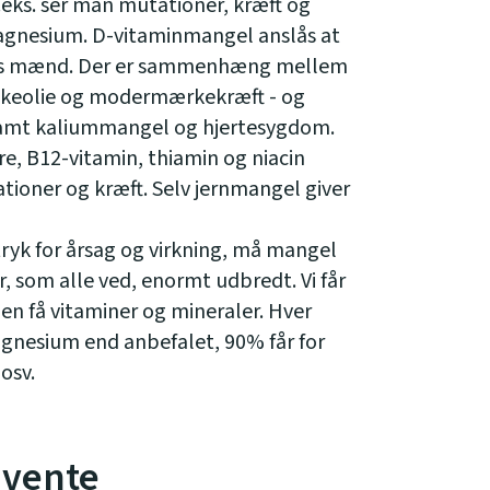
F.eks. ser man mutationer, kræft og
agnesium. D-vitaminmangel anslås at
 hos mænd. Der er sammenhæng mellem
fiskeolie og modermærkekræft - og
amt kaliummangel og hjertesygdom.
e, B12-vitamin, thiamin og niacin
oner og kræft. Selv jernmangel giver
dtryk for årsag og virkning, må mangel
 som alle ved, enormt udbredt. Vi får
en få vitaminer og mineraler. Hver
gnesium end anbefalet, 90% får for
 osv.
 vente