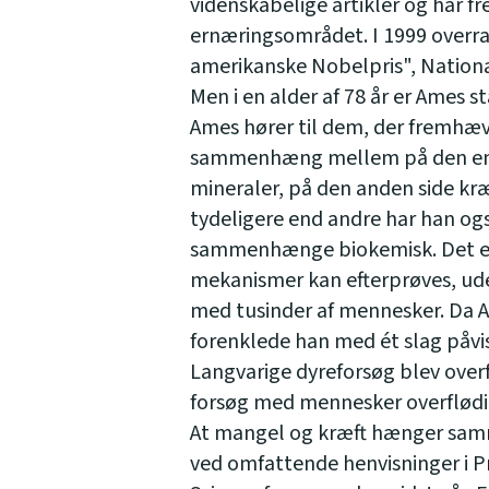
videnskabelige artikler og har 
ernæringsområdet. I 1999 overr
amerikanske Nobelpris", National
Men i en alder af 78 år er Ames st
Ames hører til dem, der fremhæve
sammenhæng mellem på den ene 
mineraler, på den anden side kr
tydeligere end andre har han ogs
sammenhænge biokemisk. Det er 
mekanismer kan efterprøves, ude
med tusinder af mennesker. Da A
forenklede han med ét slag påvisn
Langvarige dyreforsøg blev overf
forsøg med mennesker overflødi
At mangel og kræft hænger sam
ved omfattende henvisninger i P