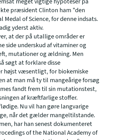
fremsat meget vigtige hypoteser på
akte præsident Clinton ham "den
 Medal of Science, for denne indsats.
adig yderst aktiv.
r, at der på utallige områder er
side underskud af vitaminer og
æft, mutationer og ældning. Men
å søgt at forklare disse
højst væsentligt, for biokemiske
n at man må ty til mangeårige forsøg
mes fandt frem til sin mutationstest,
ingen af kræftfarlige stoffer.
lødige. Nu vil han gøre langvarige
ge, når det gælder mangeltilstande.
men, har han senest dokumenteret
rocedings of the National Academy of