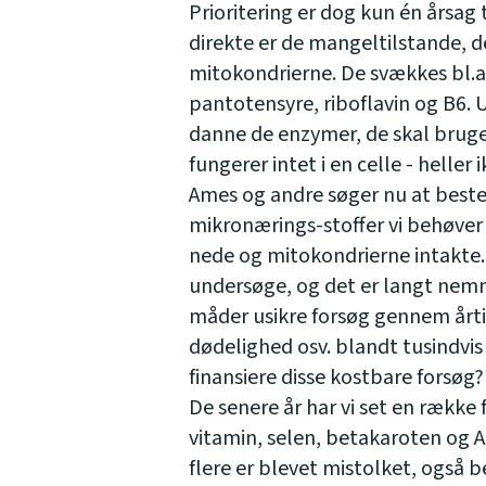
Prioritering er dog kun én årsag
direkte er de mangeltilstande, de
mitokondrierne. De svækkes bl.a
pantotensyre, riboflavin og B6.
danne de enzymer, de skal bruge
fungerer intet i en celle - helle
Ames og andre søger nu at beste
mikronærings-stoffer vi behøver 
nede og mitokondrierne intakte. 
undersøge, og det er langt nemm
måder usikre forsøg gennem årti
dødelighed osv. blandt tusindvi
finansiere disse kostbare forsøg?
De senere år har vi set en række f
vitamin, selen, betakaroten og A
flere er blevet mistolket, også b