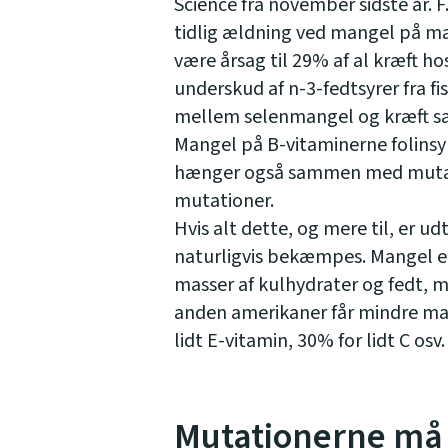
Science fra november sidste år. 
tidlig ældning ved mangel på m
være årsag til 29% af al kræft
underskud af n-3-fedtsyrer fra 
mellem selenmangel og kræft s
Mangel på B-vitaminerne folinsyr
hænger også sammen med mutati
mutationer.
Hvis alt dette, og mere til, er u
naturligvis bekæmpes. Mangel er,
masser af kulhydrater og fedt, m
anden amerikaner får mindre ma
lidt E-vitamin, 30% for lidt C osv.
Mutationerne må