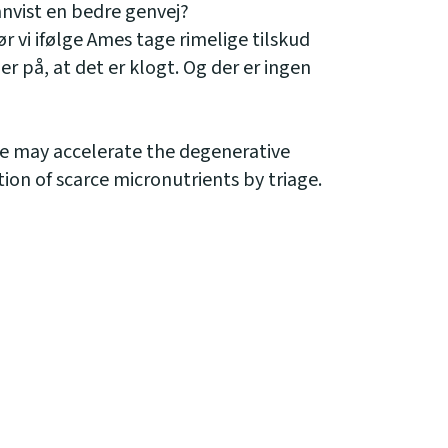
anvist en bedre genvej?
r vi ifølge Ames tage rimelige tilskud
er på, at det er klogt. Og der er ingen
e may accelerate the degenerative
ion of scarce micronutrients by triage.