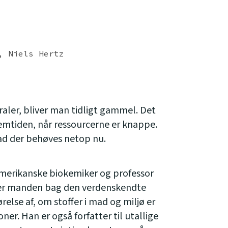
, Niels Hertz
raler, bliver man tidligt gammel. Det
remtiden, når ressourcerne er knappe.
vad der behøves netop nu.
merikanske biokemiker og professor
n er manden bag den verdenskendte
relse af, om stoffer i mad og miljø er
ner. Han er også forfatter til utallige