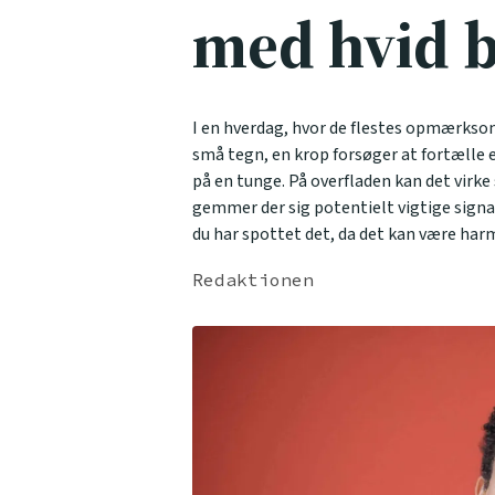
med hvid 
I en hverdag, hvor de flestes opmærkso
små tegn, en krop forsøger at fortælle en
på en tunge. På overfladen kan det vir
gemmer der sig potentielt vigtige signal
du har spottet det, da det kan være har
Redaktionen