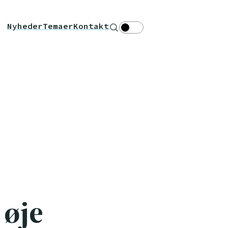
Nyheder
Temaer
Kontakt
Søg
Theme toggle
 øje