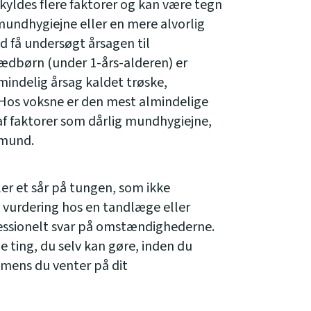
yldes flere faktorer og kan være tegn
mundhygiejne eller en mere alvorlig
id få undersøgt årsagen til
dbørn (under 1-års-alderen) er
mindelig årsag kaldet trøske,
Hos voksne er den mest almindelige
af faktorer som dårlig mundhygiejne,
 mund.
ler et sår på tungen, som ikke
e vurdering hos en tandlæge eller
fessionelt svar på omstændighederne.
e ting, du selv kan gøre, inden du
mens du venter på dit