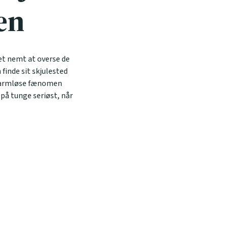
en
et nemt at overse de
finde sit skjulested
e harmløse fænomen
 på tunge
seriøst, når