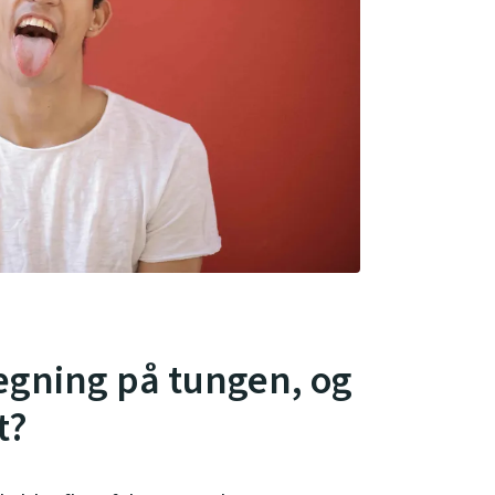
ægning på tungen, og
t?