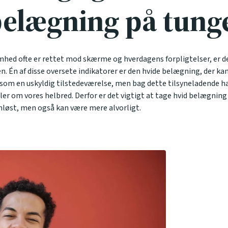
belægning på tung
mhed ofte er rettet mod skærme og hverdagens forpligtelser, er d
. Én af disse oversete indikatorer er den hvide belægning, der kan 
ke som en uskyldig tilstedeværelse, men bag dette tilsyneladend
er om vores helbred. Derfor er det vigtigt at tage
hvid belægning
mløst, men også kan være mere alvorligt.