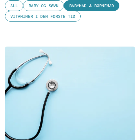
ALL
BABY OG SØVN
BABYMAD & BØRNEMAD
VITAMINER I DEN FØRSTE TID